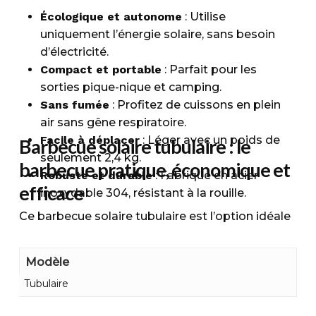
Écologique et autonome
: Utilise
uniquement l’énergie solaire, sans besoin
d’électricité.
Compact et portable
: Parfait pour les
sorties pique-nique et camping.
Sans fumée
: Profitez de cuissons en plein
air sans gêne respiratoire.
Facile à déplacer
: Léger avec un poids de
Barbecue solaire tubulaire : le
seulement 2,4 kg.
barbecue pratique, économique et
Robuste et durable
: Fabriqué en acier
efficace
inoxydable 304, résistant à la rouille.
Ce barbecue solaire tubulaire est l’option idéale
pour des repas en plein air pratiques et
écologiques. Fonctionnant uniquement à
Modèle
l’énergie solaire, il n’a besoin ni d’électricité ni de
Tubulaire
combustible, ce qui le rend autonome et
respectueux de l’environnement. Compact et