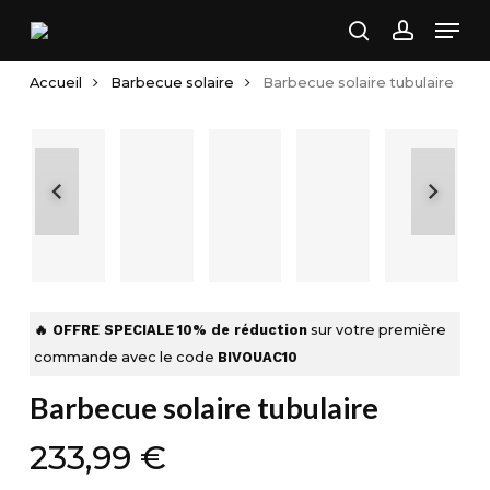
Skip
Men
to
search
account
main
Accueil
Barbecue solaire
Barbecue solaire tubulaire
content
🔥 OFFRE SPECIALE
10% de réduction
sur votre première
commande avec le code
BIVOUAC10
Barbecue solaire tubulaire
233,99
€