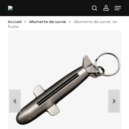
Skip
Men
to
search
account
main
Accueil
Allumette de survie
Allumette de survie en
content
fusée