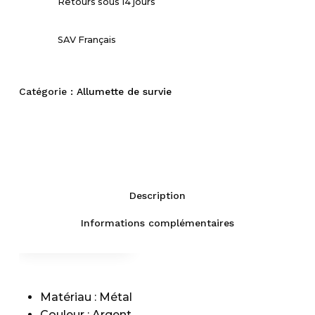
Retours sous 14 jours
SAV Français
Catégorie :
Allumette de survie
Description
Informations complémentaires
Fiche technique
Description
Livraison
Matériau : Métal
Couleur : Argent