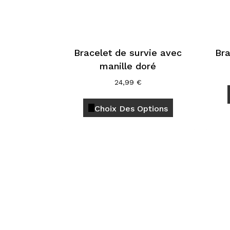
la
page
du
produit
Bracelet de survie avec
Bra
manille doré
24,99
€
Ce
Choix Des Options
produit
a
plusieurs
variations.
Les
options
peuvent
être
choisies
sur