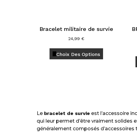
Bracelet militaire de survie
B
24,99
€
Ce
Choix Des Options
produit
a
plusieurs
variations.
Les
options
peuvent
être
Le
bracelet de survie
est l’accessoire in
choisies
qui leur permet d’être vraiment solides 
sur
généralement composés d’accessoires tel
la