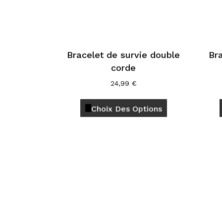
Bracelet de survie double
Br
corde
24,99
€
Ce
Choix Des Options
produit
a
plusieurs
variations.
Les
options
peuvent
être
choisies
sur