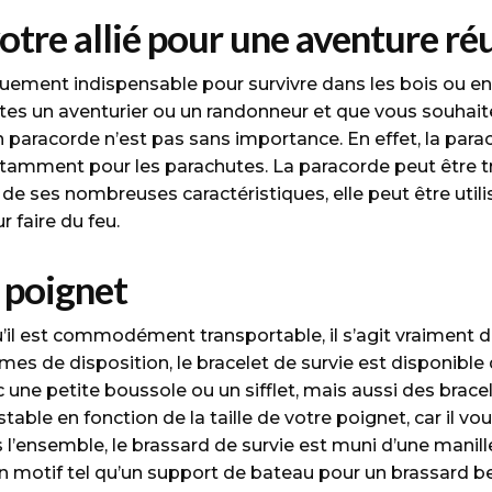
la
votre allié pour une aventure ré
page
du
atiquement indispensable pour survivre dans les bois ou en
produit
es un aventurier ou un randonneur et que vous souhaitez
n paracorde n’est pas sans importance. En effet, la para
 notamment pour les parachutes. La paracorde peut être tr
de ses nombreuses caractéristiques, elle peut être utili
 faire du feu.
e poignet
qu’il est commodément transportable, il s’agit vraiment d
mes de disposition, le bracelet de survie est disponible 
 une petite boussole ou un sifflet, mais aussi des bracele
ble en fonction de la taille de votre poignet, car il vous
 l’ensemble, le brassard de survie est muni d’une manil
motif tel qu’un support de bateau pour un brassard be