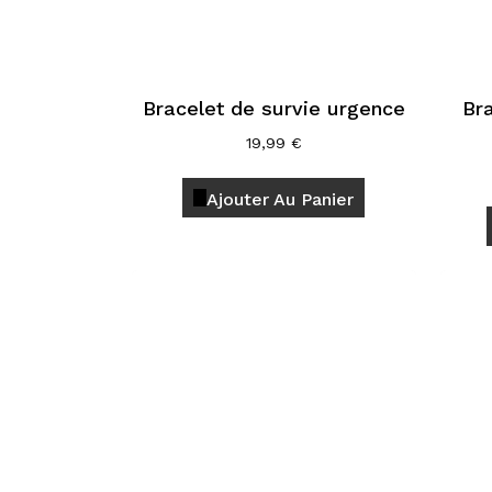
la
page
du
produit
Bracelet de survie urgence
Br
19,99
€
Ajouter Au Panier