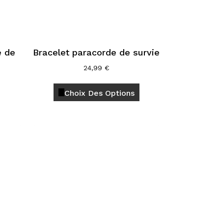
page
page
du
du
produit
produit
e de
Bracelet paracorde de survie
24,99
€
Ce
Choix Des Options
produit
a
plusieurs
variations.
Les
options
peuvent
être
choisies
sur
la