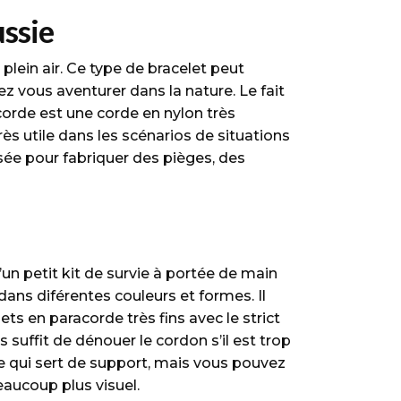
page
la
ussie
du
page
produit
du
 plein air. Ce type de bracelet peut
produit
 vous aventurer dans la nature. Le fait
corde est une corde en nylon très
ès utile dans les scénarios de situations
sée pour fabriquer des pièges, des
’un petit kit de survie à portée de main
dans diférentes couleurs et formes. Il
ts en paracorde très fins avec le strict
 suffit de dénouer le cordon s’il est trop
le qui sert de support, mais vous pouvez
aucoup plus visuel.