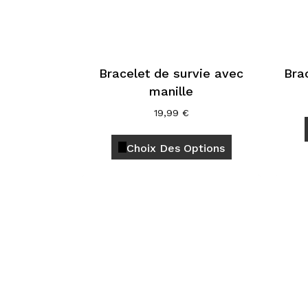
la
page
du
produit
Bracelet de survie avec
Bra
manille
19,99
€
Ce
Choix Des Options
produit
a
plusieurs
variations.
Les
options
peuvent
être
choisies
sur