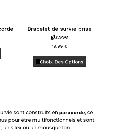
corde
Bracelet de survie brise
glasse
Ce
19,99
€
produit
Ce
a
Choix Des Options
produit
plusieurs
a
variations.
plusieurs
Les
variations.
options
Les
peuvent
options
être
peuvent
survie sont construits en
paracorde
, ce
choisies
être
nus pour être multifonctionnels et sont
sur
choisies
r, un silex ou un mousqueton.
la
sur