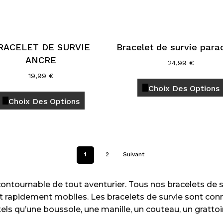
la
page
du
produit
RACELET DE SURVIE
Bracelet de survie para
ANCRE
24,99
€
19,99
€
Choix Des Options
Ce
Choix Des Options
produit
a
plusieurs
variations.
Les
1
2
Suivant
options
peuvent
contournable de tout aventurier. Tous nos bracelets de 
être
et rapidement mobiles. Les bracelets de survie sont con
choisies
s qu’une boussole, une manille, un couteau, un grattoi
sur