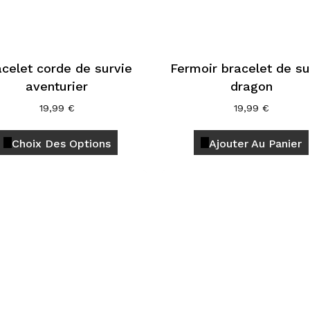
page
du
produit
acelet corde de survie
Fermoir bracelet de su
aventurier
dragon
19,99
€
19,99
€
Ce
Choix Des Options
Ajouter Au Panier
produit
a
plusieurs
variations.
Les
options
peuvent
être
choisies
sur