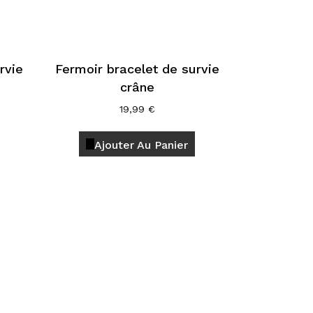
page
page
du
du
produit
produit
rvie
Fermoir bracelet de survie
crâne
19,99
€
Ajouter Au Panier