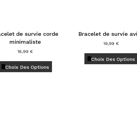
acelet de survie corde
Bracelet de survie av
minimaliste
19,99
€
18,99
€
Choix Des Options
Ce
Choix Des Options
produit
a
plusieurs
variations.
Les
options
peuvent
être
choisies
sur