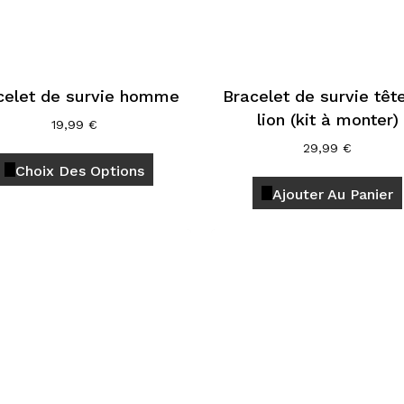
la
page
du
produit
celet de survie homme
Bracelet de survie têt
lion (kit à monter)
19,99
€
Ce
29,99
€
Choix Des Options
produit
a
Ajouter Au Panier
plusieurs
variations.
Les
options
peuvent
être
choisies
sur
la