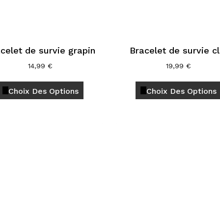
page
du
produit
celet de survie grapin
Bracelet de survie cl
14,99
€
19,99
€
Ce
Choix Des Options
Choix Des Options
produit
a
plusieurs
variations.
Les
options
peuvent
être
choisies
sur
la