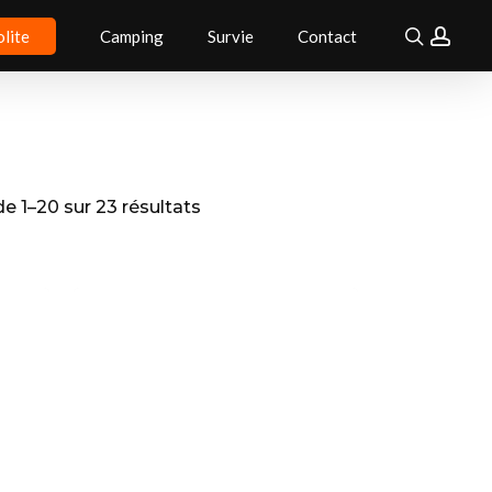
searc
acc
lite
Camping
Survie
Contact
Trié
e 1–20 sur 23 résultats
par
popularité