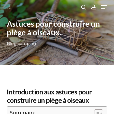
Skip
Men
to
search
account
main
Astuces pour construire un
content
piège à oiseaux.
Blog camping
Introduction aux astuces pour
construire un piège à oiseaux
Sommaire